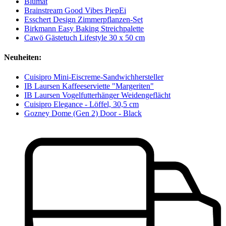
Blumat
Brainstream Good Vibes PiepEi
Esschert Design Zimmerpflanzen-Set
Birkmann Easy Baking Streichpalette
Cawö Gästetuch Lifestyle 30 x 50 cm
Neuheiten:
Cuisipro Mini-Eiscreme-Sandwichhersteller
IB Laursen Kaffeeserviette "Margeriten"
IB Laursen Vogelfutterhänger Weidengeflächt
Cuisipro Elegance - Löffel, 30,5 cm
Gozney Dome (Gen 2) Door - Black