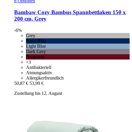
8 Optionen
Bambaw Cozy
Bambus Spannbettlaken 150 x
200 cm, Grey
-6%
Grey
Navy Blue
Light Blue
Dark Grey
Burgundy
+3
Antibakteriell
Atmungsaktiv
Allergikerfreundlich
50,87 €
53,99 €
Zustellung bis 12. August