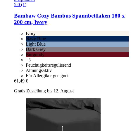
5.0 (1)
Bambaw Cozy
Bambus Spannbettlaken 180 x
200 cm, Ivory
Ivory
Navy Blue
Light Blue
Dark Grey
Burgundy
+3
Feuchtigkeitsregulierend
Atmungsaktiv
Für Allergiker geeignet
61,49 €
Gratis Zustellung bis 12. August