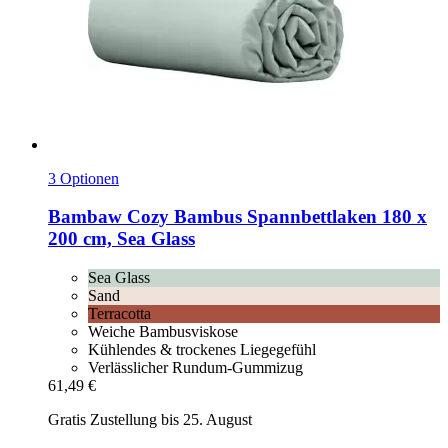
3 Optionen
Bambaw Cozy
Bambus Spannbettlaken 180 x
200 cm, Sea Glass
Sea Glass
Sand
Terracotta
Weiche Bambusviskose
Kühlendes & trockenes Liegegefühl
Verlässlicher Rundum-Gummizug
61,49 €
Gratis Zustellung bis 25. August