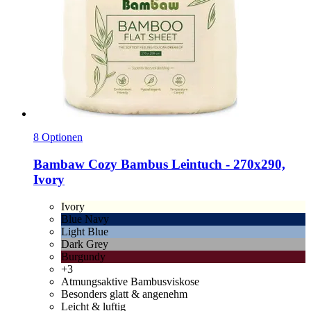
8 Optionen
Bambaw Cozy
Bambus Leintuch -​ 270x290,
Ivory
Ivory
Blue Navy
Light Blue
Dark Grey
Burgundy
+3
Atmungsaktive Bambusviskose
Besonders glatt & angenehm
Leicht & luftig