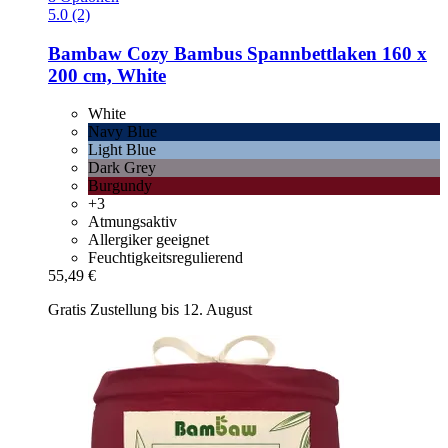
5.0 (2)
Bambaw Cozy
Bambus Spannbettlaken 160 x
200 cm, White
White
Navy Blue
Light Blue
Dark Grey
Burgundy
+3
Atmungsaktiv
Allergiker geeignet
Feuchtigkeitsregulierend
55,49 €
Gratis Zustellung bis 12. August