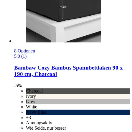
8 Optionen
5.0 (1)
Bambaw Cozy
Bambus Spannbettlaken 90 x
190 cm, Charcoal
-5%
Charcoal
Ivory
Grey
White
Navy Blue
+3
Atmungsaktiv
Wie Seide, nur besser