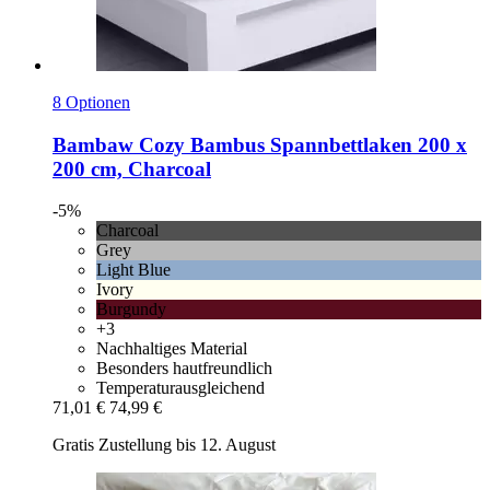
8 Optionen
Bambaw Cozy
Bambus Spannbettlaken 200 x
200 cm, Charcoal
-5%
Charcoal
Grey
Light Blue
Ivory
Burgundy
+3
Nachhaltiges Material
Besonders hautfreundlich
Temperaturausgleichend
71,01 €
74,99 €
Gratis Zustellung bis 12. August