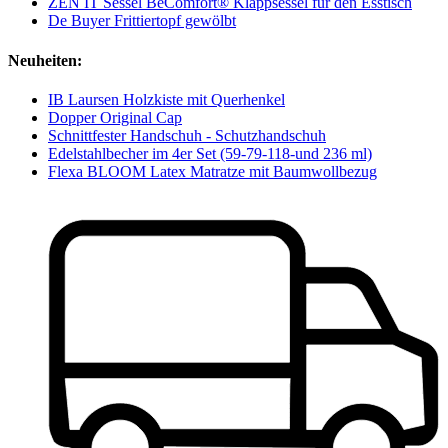
ZEN IT Sessel BeComfort® Klappsessel für den Esstisch
De Buyer Frittiertopf gewölbt
Neuheiten:
IB Laursen Holzkiste mit Querhenkel
Dopper Original Cap
Schnittfester Handschuh - Schutzhandschuh
Edelstahlbecher im 4er Set (59-79-118-und 236 ml)
Flexa BLOOM Latex Matratze mit Baumwollbezug