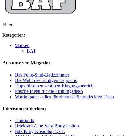
Filter
Kategorien:
Marken
BAF
Aus unserem Magazin:
Das Feng-Shui-Badezimmer
Die Wahl des richtigen Teppichs
Tipps für einen schönen Eingangsbereich
Frische Ideen für die Frühlingsdeko
Martinigansl - alles für einen schön gedeckten Tisch
Interismo entdecken:
Tranquillo
Urtekram Aloe Vera Body Lotion
Bitz Krug Kusintha, 1,2 L