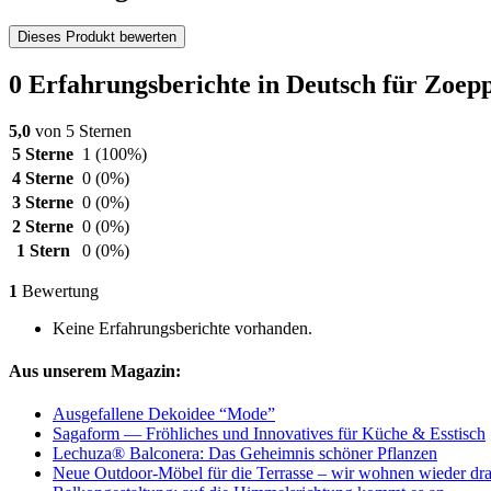
Dieses Produkt bewerten
0 Erfahrungsberichte in Deutsch für Zoepp
5,0
von 5 Sternen
5 Sterne
1
(100%)
4 Sterne
0
(0%)
3 Sterne
0
(0%)
2 Sterne
0
(0%)
1 Stern
0
(0%)
1
Bewertung
Keine Erfahrungsberichte vorhanden.
Aus unserem Magazin:
Ausgefallene Dekoidee “Mode”
Sagaform — Fröhliches und Innovatives für Küche & Esstisch
Lechuza® Balconera: Das Geheimnis schöner Pflanzen
Neue Outdoor-Möbel für die Terrasse – wir wohnen wieder dr