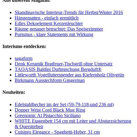
Aus unserem Magazin:
Skandinavische Interieur-Trends für Herbst/Winter 2016
Hängematten - einfach gemütlich
Edles Dekoelement Kerzenleuchter
Räume genauer betrachtet: Das Speisezimmer
Purismus - klare Statements mit Wirkung
Interismo entdecken:
sagaform
Denk Keramik Bratfeuer-Tischgrill ohne Untersatz
TAOASIS Baldini Duftmischung Bergduft®
Littleworth Vogelfutterspender aus Kiefernholz Olivgrün
Birkmann Ausstechform Gingerman
Neuheiten:
Edelstahlbecher im 4er Set (59-79-118-und 236 ml)
Dopper Wrist Cord Black Mug Ring
Greenomic Al Pistacchio Siciliano
WHITE Etagenbett 154 cm mit Leiter und Absturzsicherung
& Querstreben
Cuisipro Elegance - Spaghetti-Heber, 31 cm