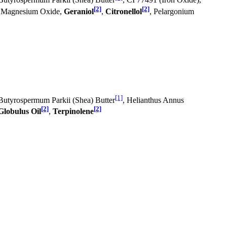
 Butyrospermum Parkii (Shea) Butter
, CI 77491 (Iron Oxide),
[2]
[2]
a, Magnesium Oxide,
Geraniol
,
Citronellol
, Pelargonium
[1]
 Butyrospermum Parkii (Shea) Butter
, Helianthus Annus
[2]
[2]
Globulus Oil
,
Terpinolene