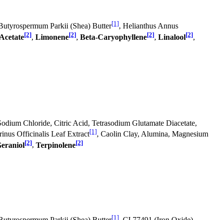
[1]
 Butyrospermum Parkii (Shea) Butter
, Helianthus Annus
[2]
[2]
[2]
[2]
Acetate
,
Limonene
,
Beta-Caryophyllene
,
Linalool
,
Sodium Chloride, Citric Acid, Tetrasodium Glutamate Diacetate,
[1]
inus Officinalis Leaf Extract
, Caolin Clay, Alumina, Magnesium
[2]
[2]
eraniol
,
Terpinolene
[1]