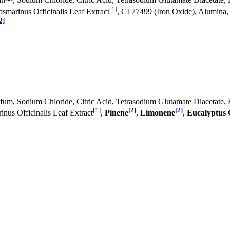
in
, Sodium Chloride, Citric Acid, Tetrasodium Glutamate Diacetate,
[1]
osmarinus Officinalis Leaf Extract
, CI 77499 (Iron Oxide), Alumin
2]
rfum, Sodium Chloride, Citric Acid, Tetrasodium Glutamate Diacetate,
[1]
[2]
[2]
us Officinalis Leaf Extract
,
Pinene
,
Limonene
,
Eucalyptus 