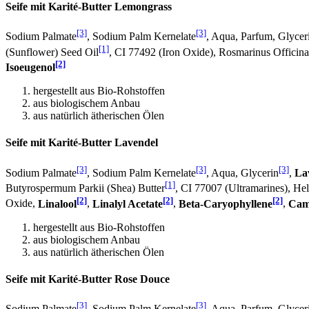
Seife mit Karité-Butter Lemongrass
[3]
[3]
Sodium Palmate
, Sodium Palm Kernelate
, Aqua, Parfum, Glycer
[1]
(Sunflower) Seed Oil
, CI 77492 (Iron Oxide), Rosmarinus Officinal
[2]
Isoeugenol
hergestellt aus Bio-Rohstoffen
aus biologischem Anbau
aus natürlich ätherischen Ölen
Seife mit Karité-Butter Lavendel
[3]
[3]
[3]
Sodium Palmate
, Sodium Palm Kernelate
, Aqua, Glycerin
,
La
[1]
Butyrospermum Parkii (Shea) Butter
, CI 77007 (Ultramarines) , H
[2]
[2]
[2]
Oxide,
Linalool
,
Linalyl Acetate
,
Beta-Caryophyllene
,
Cam
hergestellt aus Bio-Rohstoffen
aus biologischem Anbau
aus natürlich ätherischen Ölen
Seife mit Karité-Butter Rose Douce
[3]
[3]