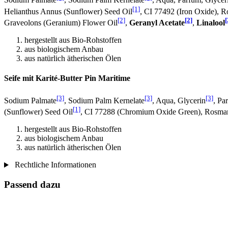
Sodium Palmate
, Sodium Palm Kernelate
, Aqua, Parfum, Glycer
[1]
Helianthus Annus (Sunflower) Seed Oil
, CI 77492 (Iron Oxide), R
[2]
[2]
[
Graveolons (Geranium) Flower Oil
,
Geranyl Acetate
,
Linalool
hergestellt aus Bio-Rohstoffen
aus biologischem Anbau
aus natürlich ätherischen Ölen
Seife mit Karité-Butter Pin Maritime
[3]
[3]
[3]
Sodium Palmate
, Sodium Palm Kernelate
, Aqua, Glycerin
, Pa
[1]
(Sunflower) Seed Oil
, CI 77288 (Chromium Oxide Green), Rosmarin
hergestellt aus Bio-Rohstoffen
aus biologischem Anbau
aus natürlich ätherischen Ölen
Rechtliche Informationen
Passend dazu