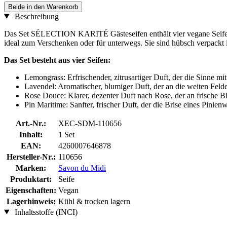
Beide in den Warenkorb
Beschreibung
Das Set SÉLECTION KARITÉ Gästeseifen enthält vier vegane Seife in 
ideal zum Verschenken oder für unterwegs. Sie sind hübsch verpackt in 
Das Set besteht aus vier Seifen:
Lemongrass: Erfrischender, zitrusartiger Duft, der die Sinne mi
Lavendel: Aromatischer, blumiger Duft, der an die weiten Felde
Rose Douce: Klarer, dezenter Duft nach Rose, der an frische Bl
Pin Maritime: Sanfter, frischer Duft, der die Brise eines Pinien
Art.-Nr.:
XEC-SDM-110656
Inhalt:
1 Set
EAN:
4260007646878
Hersteller-Nr.:
110656
Marken:
Savon du Midi
Produktart:
Seife
Eigenschaften:
Vegan
Lagerhinweis:
Kühl & trocken lagern
Inhaltsstoffe (INCI)