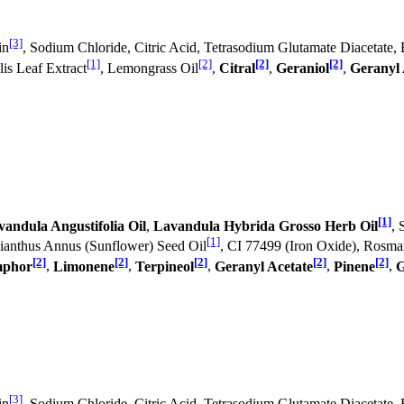
[3]
in
, Sodium Chloride, Citric Acid, Tetrasodium Glutamate Diacetate,
[1]
[2]
[2]
[2]
is Leaf Extract
, Lemongrass Oil
,
Citral
,
Geraniol
,
Geranyl 
[1]
vandula Angustifolia Oil
,
Lavandula Hybrida Grosso Herb Oil
, 
[1]
elianthus Annus (Sunflower) Seed Oil
, CI 77499 (Iron Oxide), Rosmar
[2]
[2]
[2]
[2]
[2]
phor
,
Limonene
,
Terpineol
,
Geranyl Acetate
,
Pinene
,
G
[3]