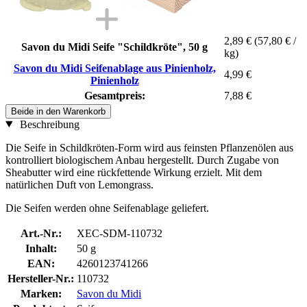
2,89 €
(57,80 € /
Savon du Midi Seife "Schildkröte", 50 g
kg)
Savon du Midi Seifenablage aus Pinienholz,
4,99 €
Pinienholz
Gesamtpreis:
7,88 €
Beide in den Warenkorb
Beschreibung
Die Seife in Schildkröten-Form wird aus feinsten Pflanzenölen aus
kontrolliert biologischem Anbau hergestellt. Durch Zugabe von
Sheabutter wird eine rückfettende Wirkung erzielt. Mit dem
natürlichen Duft von Lemongrass.
Die Seifen werden ohne Seifenablage geliefert.
Art.-Nr.:
XEC-SDM-110732
Inhalt:
50 g
EAN:
4260123741266
Hersteller-Nr.:
110732
Marken:
Savon du Midi