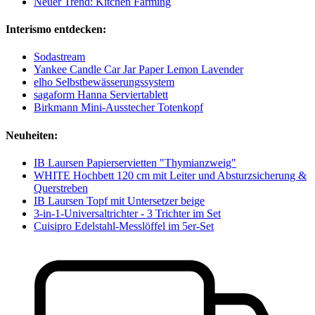
Neuer Trend: Kitchen Farming
Interismo entdecken:
Sodastream
Yankee Candle Car Jar Paper Lemon Lavender
elho Selbstbewässerungssystem
sagaform Hanna Serviertablett
Birkmann Mini-Ausstecher Totenkopf
Neuheiten:
IB Laursen Papierservietten "Thymianzweig"
WHITE Hochbett 120 cm mit Leiter und Absturzsicherung &
Querstreben
IB Laursen Topf mit Untersetzer beige
3-in-1-Universaltrichter - 3 Trichter im Set
Cuisipro Edelstahl-Messlöffel im 5er-Set