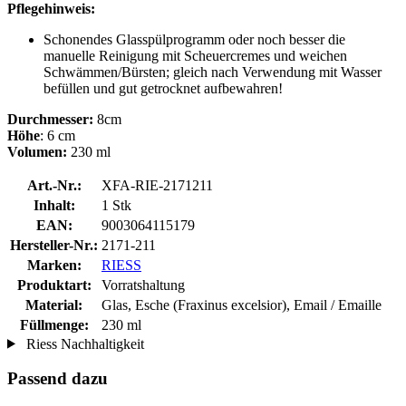
Pflegehinweis:
Schonendes Glasspülprogramm oder noch besser die
manuelle Reinigung mit Scheuercremes und weichen
Schwämmen/Bürsten; gleich nach Verwendung mit Wasser
befüllen und gut getrocknet aufbewahren!
Durchmesser:
8cm
Höhe
: 6 cm
Volumen:
230 ml
Art.-Nr.:
XFA-RIE-2171211
Inhalt:
1 Stk
EAN:
9003064115179
Hersteller-Nr.:
2171-211
Marken:
RIESS
Produktart:
Vorratshaltung
Material:
Glas, Esche (Fraxinus excelsior), Email / Emaille
Füllmenge:
230 ml
Riess Nachhaltigkeit
Passend dazu