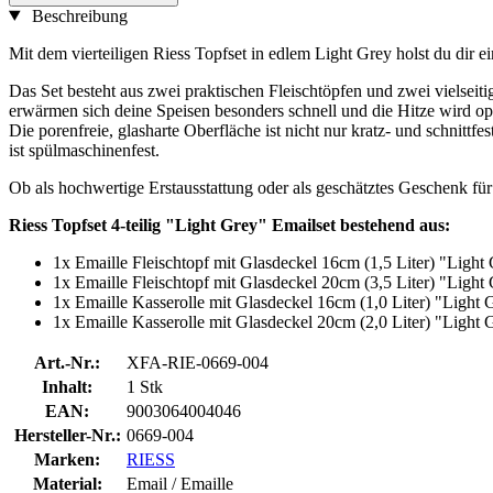
Beschreibung
Mit dem vierteiligen Riess Topfset in edlem Light Grey holst du dir
Das Set besteht aus zwei praktischen Fleischtöpfen und zwei vielseit
erwärmen sich deine Speisen besonders schnell und die Hitze wird opti
Die porenfreie, glasharte Oberfläche ist nicht nur kratz- und schnittf
ist spülmaschinenfest.
Ob als hochwertige Erstausstattung oder als geschätztes Geschenk für
Riess Topfset 4-teilig "Light Grey" Emailset bestehend aus:
1x Emaille Fleischtopf mit Glasdeckel 16cm (1,5 Liter) "Light
1x Emaille Fleischtopf mit Glasdeckel 20cm (3,5 Liter) "Light
1x Emaille Kasserolle mit Glasdeckel 16cm (1,0 Liter) "Light 
1x Emaille Kasserolle mit Glasdeckel 20cm (2,0 Liter) "Light 
Art.-Nr.:
XFA-RIE-0669-004
Inhalt:
1 Stk
EAN:
9003064004046
Hersteller-Nr.:
0669-004
Marken:
RIESS
Material:
Email / Emaille