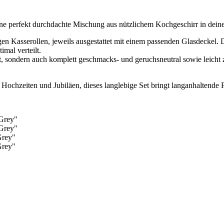
 eine perfekt durchdachte Mischung aus nützlichem Kochgeschirr in dei
igen Kasserollen, jeweils ausgestattet mit einem passenden Glasdeckel.
mal verteilt.
est, sondern auch komplett geschmacks- und geruchsneutral sowie leicht z
 Hochzeiten und Jubiläen, dieses langlebige Set bringt langanhaltende 
 Grey"
 Grey"
Grey"
Grey"