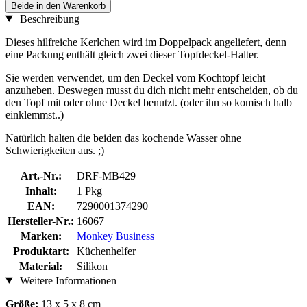
Beide in den Warenkorb
Beschreibung
Dieses hilfreiche Kerlchen wird im Doppelpack angeliefert, denn
eine Packung enthält gleich zwei dieser Topfdeckel-Halter.
Sie werden verwendet, um den Deckel vom Kochtopf leicht
anzuheben. Deswegen musst du dich nicht mehr entscheiden, ob du
den Topf mit oder ohne Deckel benutzt. (oder ihn so komisch halb
einklemmst..)
Natürlich halten die beiden das kochende Wasser ohne
Schwierigkeiten aus. ;)
Art.-Nr.:
DRF-MB429
Inhalt:
1 Pkg
EAN:
7290001374290
Hersteller-Nr.:
16067
Marken:
Monkey Business
Produktart:
Küchenhelfer
Material:
Silikon
Weitere Informationen
Größe:
13 x 5 x 8 cm