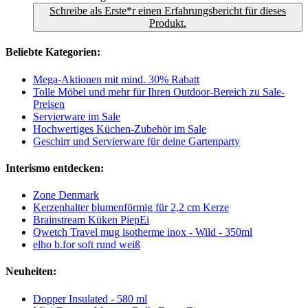
Schreibe als Erste*r einen Erfahrungsbericht für dieses
Produkt.
Beliebte Kategorien:
Mega-Aktionen mit mind. 30% Rabatt
Tolle Möbel und mehr für Ihren Outdoor-Bereich zu Sale-
Preisen
Servierware im Sale
Hochwertiges Küchen-Zubehör im Sale
Geschirr und Servierware für deine Gartenparty
Interismo entdecken:
Zone Denmark
Kerzenhalter blumenförmig für 2,2 cm Kerze
Brainstream Küken PiepEi
Qwetch Travel mug isotherme inox - Wild - 350ml
elho b.for soft rund weiß
Neuheiten:
Dopper Insulated - 580 ml