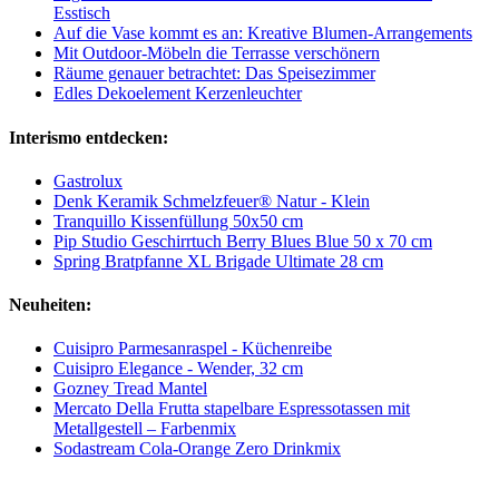
Esstisch
Auf die Vase kommt es an: Kreative Blumen-Arrangements
Mit Outdoor-Möbeln die Terrasse verschönern
Räume genauer betrachtet: Das Speisezimmer
Edles Dekoelement Kerzenleuchter
Interismo entdecken:
Gastrolux
Denk Keramik Schmelzfeuer® Natur - Klein
Tranquillo Kissenfüllung 50x50 cm
Pip Studio Geschirrtuch Berry Blues Blue 50 x 70 cm
Spring Bratpfanne XL Brigade Ultimate 28 cm
Neuheiten:
Cuisipro Parmesanraspel - Küchenreibe
Cuisipro Elegance - Wender, 32 cm
Gozney Tread Mantel
Mercato Della Frutta stapelbare Espressotassen mit
Metallgestell – Farbenmix
Sodastream Cola-Orange Zero Drinkmix