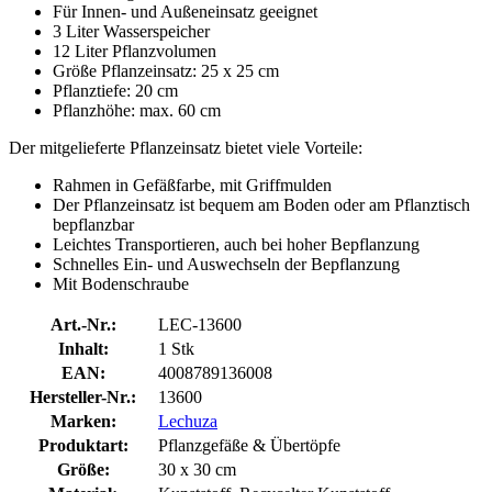
Für Innen- und Außeneinsatz geeignet
3 Liter Wasserspeicher
12 Liter Pflanzvolumen
Größe Pflanzeinsatz: 25 x 25 cm
Pflanztiefe: 20 cm
Pflanzhöhe: max. 60 cm
Der mitgelieferte Pflanzeinsatz bietet viele Vorteile:
Rahmen in Gefäßfarbe, mit Griffmulden
Der Pflanzeinsatz ist bequem am Boden oder am Pflanztisch
bepflanzbar
Leichtes Transportieren, auch bei hoher Bepflanzung
Schnelles Ein- und Auswechseln der Bepflanzung
Mit Bodenschraube
Art.-Nr.:
LEC-13600
Inhalt:
1 Stk
EAN:
4008789136008
Hersteller-Nr.:
13600
Marken:
Lechuza
Produktart:
Pflanzgefäße & Übertöpfe
Größe:
30 x 30 cm