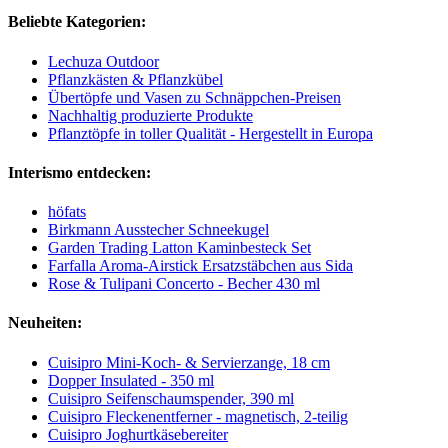
Beliebte Kategorien:
Lechuza Outdoor
Pflanzkästen & Pflanzkübel
Übertöpfe und Vasen zu Schnäppchen-Preisen
Nachhaltig produzierte Produkte
Pflanztöpfe in toller Qualität - Hergestellt in Europa
Interismo entdecken:
höfats
Birkmann Ausstecher Schneekugel
Garden Trading Latton Kaminbesteck Set
Farfalla Aroma-Airstick Ersatzstäbchen aus Sida
Rose & Tulipani Concerto - Becher 430 ml
Neuheiten:
Cuisipro Mini-Koch- & Servierzange, 18 cm
Dopper Insulated - 350 ml
Cuisipro Seifenschaumspender, 390 ml
Cuisipro Fleckenentferner - magnetisch, 2-teilig
Cuisipro Joghurtkäsebereiter