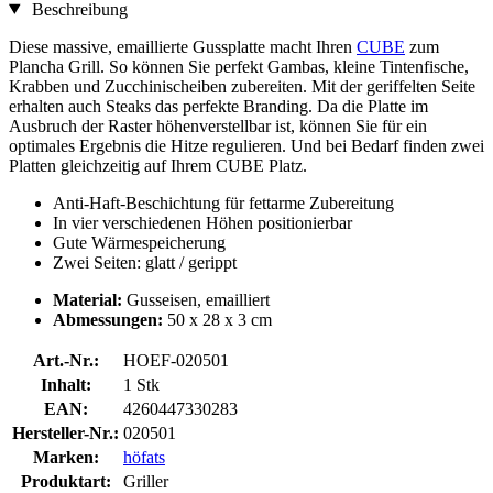
Beschreibung
Diese massive, emaillierte Gussplatte macht Ihren
CUBE
zum
Plancha Grill. So können Sie perfekt Gambas, kleine Tintenfische,
Krabben und Zucchinischeiben zubereiten. Mit der geriffelten Seite
erhalten auch Steaks das perfekte Branding. Da die Platte im
Ausbruch der Raster höhenverstellbar ist, können Sie für ein
optimales Ergebnis die Hitze regulieren. Und bei Bedarf finden zwei
Platten gleichzeitig auf Ihrem CUBE Platz.
Anti-Haft-Beschichtung für fettarme Zubereitung
In vier verschiedenen Höhen positionierbar
Gute Wärmespeicherung
Zwei Seiten: glatt / gerippt
Material:
Gusseisen, emailliert
Abmessungen:
50 x 28 x 3 cm
Art.-Nr.:
HOEF-020501
Inhalt:
1 Stk
EAN:
4260447330283
Hersteller-Nr.:
020501
Marken:
höfats
Produktart:
Griller