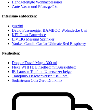
Handgefertigte Wohnaccessoires
Zarte Vasen und Pflanzgefäße
Interismo entdecken:
guzzini
David Fussenegger BAMBOO Wohndecke Uni
KELOmat Butterdose
LIVLIG Messing Sprinkler
Yankee Candle Car Jar Ultimate Red Raspberry
Neuheiten:
Dopper Travel Mug - 300 ml
Flexa WHITE Einzelbett mit Ausziehbett
IB Laursen Topf mit Untersetzer beige
Tranquillo Flaschenverschluss Floral
Sodastream Cola Zero Drinkmix