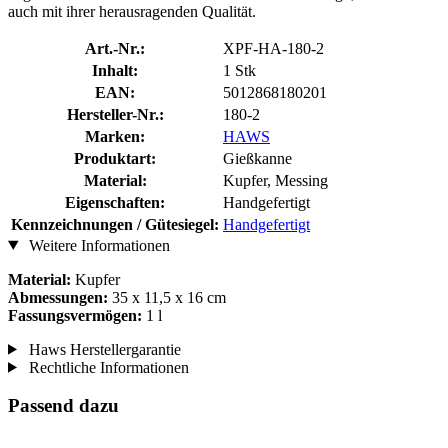
auch mit ihrer herausragenden Qualität.
Art.-Nr.:
XPF-HA-180-2
Inhalt:
1 Stk
EAN:
5012868180201
Hersteller-Nr.:
180-2
Marken:
HAWS
Produktart:
Gießkanne
Material:
Kupfer, Messing
Eigenschaften:
Handgefertigt
Kennzeichnungen / Gütesiegel:
Handgefertigt
Weitere Informationen
Material:
Kupfer
Abmessungen:
35 x 11,5 x 16 cm
Fassungsvermögen:
1 l
Haws Herstellergarantie
Rechtliche Informationen
Passend dazu