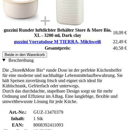
guzzini Runder luftdichter Behälter Store & More Bio,
18,09 €
XL - 3200 ml, Dark clay
guzzini Vorratsdose M TIERRA, Milchweiß
22,49 €
Gesamtpreis:
40,58 €
Beide in den Warenkorb
Beschreibung
Die „Store&More Bio“ runde Dose ist der perfekte Küchenhelfer
für eine moderne und nachhaltige Lebensmittelaufbewahrung. Sie
hält Speisen zuverlässig frisch und eignet sich ideal für
Kühlschrank, Gefrierfach oder unterwegs.
Durch das durchdachte, stapelbare Design sorgt sie für mehr
Ordnung und Effizienz im Alltag. Eine langlebige, flexible und
umweltbewusste Lösung für jede Küche.
Art.-Nr.:
GUZ-13470379
Inhalt:
1 Stk
EAN:
8008392411093