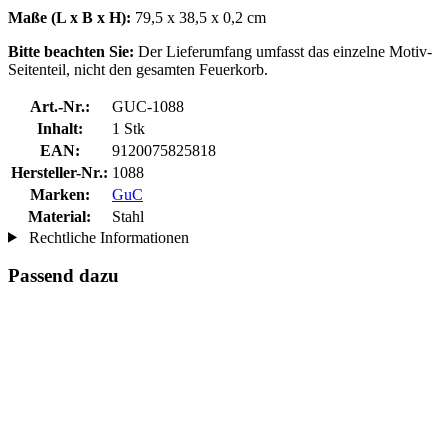
Maße (L x B x H):
79,5 x 38,5 x 0,2 cm
Bitte beachten Sie:
Der Lieferumfang umfasst das einzelne Motiv-
Seitenteil, nicht den gesamten Feuerkorb.
Art.-Nr.:
GUC-1088
Inhalt:
1 Stk
EAN:
9120075825818
Hersteller-Nr.:
1088
Marken:
GuC
Material:
Stahl
Rechtliche Informationen
Passend dazu