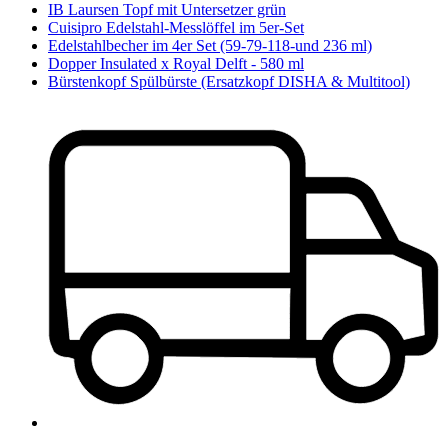
IB Laursen Topf mit Untersetzer grün
Cuisipro Edelstahl-Messlöffel im 5er-Set
Edelstahlbecher im 4er Set (59-79-118-und 236 ml)
Dopper Insulated x Royal Delft - 580 ml
Bürstenkopf Spülbürste (Ersatzkopf DISHA & Multitool)