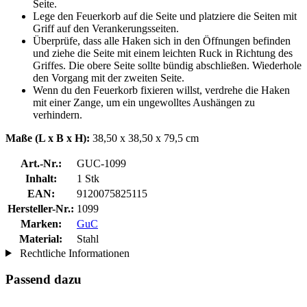
Seite.
Lege den Feuerkorb auf die Seite und platziere die Seiten mit
Griff auf den Verankerungsseiten.
Überprüfe, dass alle Haken sich in den Öffnungen befinden
und ziehe die Seite mit einem leichten Ruck in Richtung des
Griffes. Die obere Seite sollte bündig abschließen. Wiederhole
den Vorgang mit der zweiten Seite.
Wenn du den Feuerkorb fixieren willst, verdrehe die Haken
mit einer Zange, um ein ungewolltes Aushängen zu
verhindern.
Maße (L x B x H):
38,50 x 38,50 x 79,5 cm
Art.-Nr.:
GUC-1099
Inhalt:
1 Stk
EAN:
9120075825115
Hersteller-Nr.:
1099
Marken:
GuC
Material:
Stahl
Rechtliche Informationen
Passend dazu