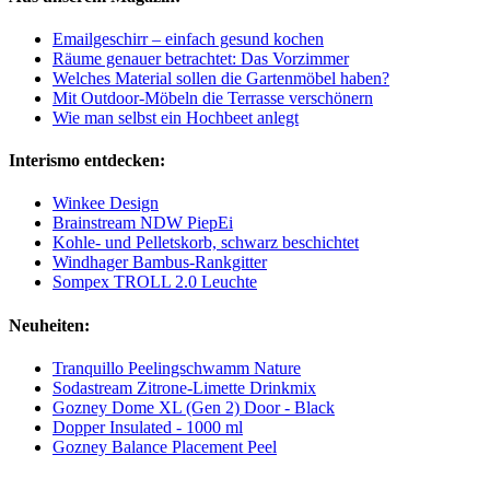
Emailgeschirr – einfach gesund kochen
Räume genauer betrachtet: Das Vorzimmer
Welches Material sollen die Gartenmöbel haben?
Mit Outdoor-Möbeln die Terrasse verschönern
Wie man selbst ein Hochbeet anlegt
Interismo entdecken:
Winkee Design
Brainstream NDW PiepEi
Kohle- und Pelletskorb, schwarz beschichtet
Windhager Bambus-Rankgitter
Sompex TROLL 2.0 Leuchte
Neuheiten:
Tranquillo Peelingschwamm Nature
Sodastream Zitrone-Limette Drinkmix
Gozney Dome XL (Gen 2) Door - Black
Dopper Insulated - 1000 ml
Gozney Balance Placement Peel