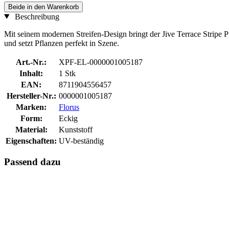
Beide in den Warenkorb
Beschreibung
Mit seinem modernen Streifen-Design bringt der Jive Terrace Stripe Pf
und setzt Pflanzen perfekt in Szene.
Art.-Nr.:
XPF-EL-0000001005187
Inhalt:
1 Stk
EAN:
8711904556457
Hersteller-Nr.:
0000001005187
Marken:
Florus
Form:
Eckig
Material:
Kunststoff
Eigenschaften:
UV-beständig
Passend dazu