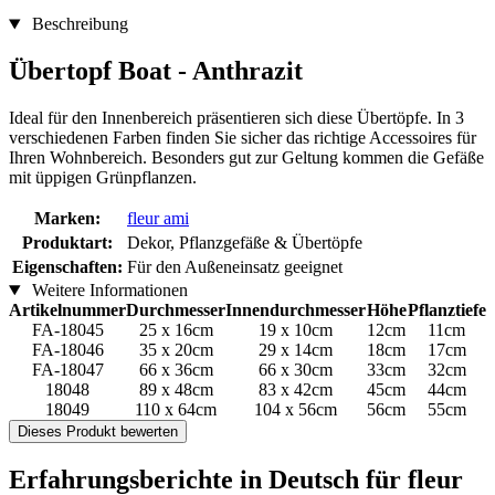
Beschreibung
Übertopf Boat - Anthrazit
Ideal für den Innenbereich präsentieren sich diese Übertöpfe. In 3
verschiedenen Farben finden Sie sicher das richtige Accessoires für
Ihren Wohnbereich. Besonders gut zur Geltung kommen die Gefäße
mit üppigen Grünpflanzen.
Marken:
fleur ami
Produktart:
Dekor, Pflanzgefäße & Übertöpfe
Eigenschaften:
Für den Außeneinsatz geeignet
Weitere Informationen
Artikelnummer
Durchmesser
Innendurchmesser
Höhe
Pflanztiefe
FA-18045
25 x 16cm
19 x 10cm
12cm
11cm
FA-18046
35 x 20cm
29 x 14cm
18cm
17cm
FA-18047
66 x 36cm
66 x 30cm
33cm
32cm
18048
89 x 48cm
83 x 42cm
45cm
44cm
18049
110 x 64cm
104 x 56cm
56cm
55cm
Dieses Produkt bewerten
Erfahrungsberichte in Deutsch für fleur