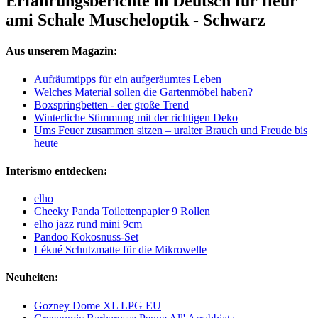
Erfahrungsberichte in Deutsch für fleur
ami Schale Muscheloptik - Schwarz
Aus unserem Magazin:
Aufräumtipps für ein aufgeräumtes Leben
Welches Material sollen die Gartenmöbel haben?
Boxspringbetten - der große Trend
Winterliche Stimmung mit der richtigen Deko
Ums Feuer zusammen sitzen – uralter Brauch und Freude bis
heute
Interismo entdecken:
elho
Cheeky Panda Toilettenpapier 9 Rollen
elho jazz rund mini 9cm
Pandoo Kokosnuss-Set
Lékué Schutzmatte für die Mikrowelle
Neuheiten:
Gozney Dome XL LPG EU