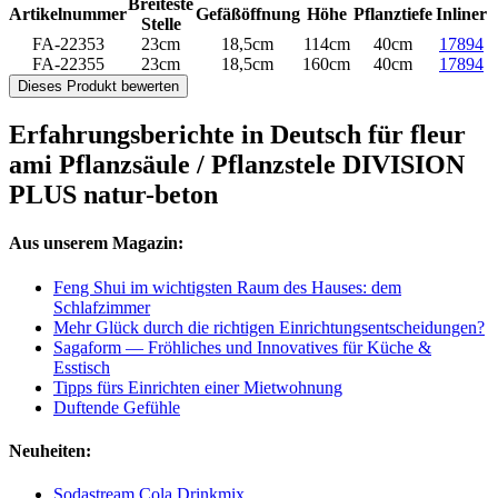
Breiteste
Artikelnummer
Gefäßöffnung
Höhe
Pflanztiefe
Inliner
Stelle
FA-22353
23cm
18,5cm
114cm
40cm
17894
FA-22355
23cm
18,5cm
160cm
40cm
17894
Dieses Produkt bewerten
Erfahrungsberichte in Deutsch für fleur
ami Pflanzsäule / Pflanzstele DIVISION
PLUS natur-beton
Aus unserem Magazin:
Feng Shui im wichtigsten Raum des Hauses: dem
Schlafzimmer
Mehr Glück durch die richtigen Einrichtungsentscheidungen?
Sagaform — Fröhliches und Innovatives für Küche &
Esstisch
Tipps fürs Einrichten einer Mietwohnung
Duftende Gefühle
Neuheiten:
Sodastream Cola Drinkmix