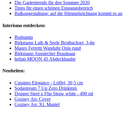
Die Gartentrends für den Sommer 2020
Tipps für einen schönen Eingangsbereich
Balkongestaltung: auf die Himmelsrichtung kommt es an
Interismo entdecken:
Brabantia
Birkmann Laib & Seele Brotbackset, 3-tlg
Mauro Ferretti Wanduhr Opis rund
Birkmann Ausstecher Brautpaar
höfats MOON 45 Abdeckhaube
Neuheiten:
Cuisipro Elegance - Löffel, 30,5 cm
Sodastream 7 Up Zero Drinkmix
Dopper Steel x Flip Straw white - 490 ml
Gozney Arc Cover
Gozney Arc XL Mantel