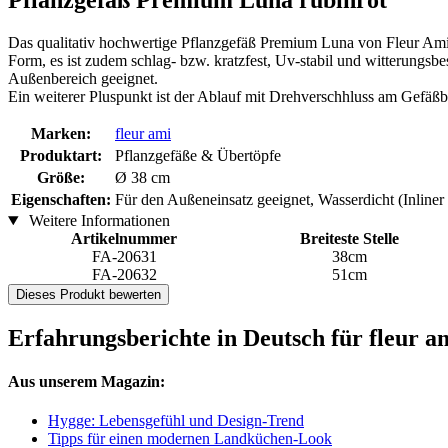
Pflanzgefäß Premium Luna rubinrot
Das qualitativ hochwertige Pflanzgefäß Premium Luna von Fleur Ami i
Form, es ist zudem schlag- bzw. kratzfest, Uv-stabil und witterungsb
Außenbereich geeignet.
Ein weiterer Pluspunkt ist der Ablauf mit Drehverschhluss am Gefäßb
Marken:
fleur ami
Produktart:
Pflanzgefäße & Übertöpfe
Größe:
Ø 38 cm
Eigenschaften:
Für den Außeneinsatz geeignet, Wasserdicht (Inliner
Weitere Informationen
Artikelnummer
Breiteste Stelle
FA-20631
38cm
FA-20632
51cm
Dieses Produkt bewerten
Erfahrungsberichte in Deutsch für fleur 
Aus unserem Magazin:
Hygge: Lebensgefühl und Design-Trend
Tipps für einen modernen Landküchen-Look