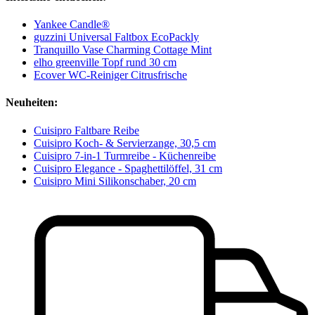
Yankee Candle®
guzzini Universal Faltbox EcoPackly
Tranquillo Vase Charming Cottage Mint
elho greenville Topf rund 30 cm
Ecover WC-Reiniger Citrusfrische
Neuheiten:
Cuisipro Faltbare Reibe
Cuisipro Koch- & Servierzange, 30,5 cm
Cuisipro 7-in-1 Turmreibe - Küchenreibe
Cuisipro Elegance - Spaghettilöffel, 31 cm
Cuisipro Mini Silikonschaber, 20 cm