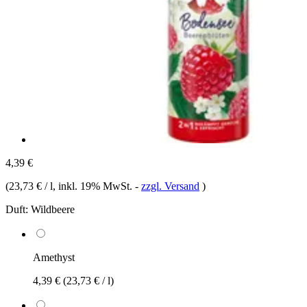
4,39 €
(
23,73 € / l
, inkl. 19% MwSt.
-
zzgl. Versand
)
Duft:
Wildbeere
Amethyst
4,39 €
(23,73 € / l)