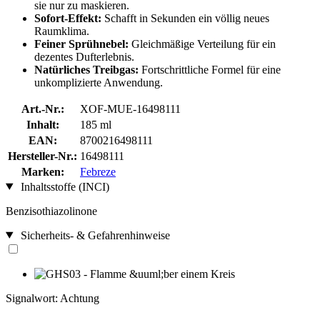
sie nur zu maskieren.
Sofort-Effekt:
Schafft in Sekunden ein völlig neues
Raumklima.
Feiner Sprühnebel:
Gleichmäßige Verteilung für ein
dezentes Dufterlebnis.
Natürliches Treibgas:
Fortschrittliche Formel für eine
unkomplizierte Anwendung.
Art.-Nr.:
XOF-MUE-16498111
Inhalt:
185 ml
EAN:
8700216498111
Hersteller-Nr.:
16498111
Marken:
Febreze
Inhaltsstoffe (INCI)
Benzisothiazolinone
Sicherheits- & Gefahrenhinweise
Signalwort: Achtung