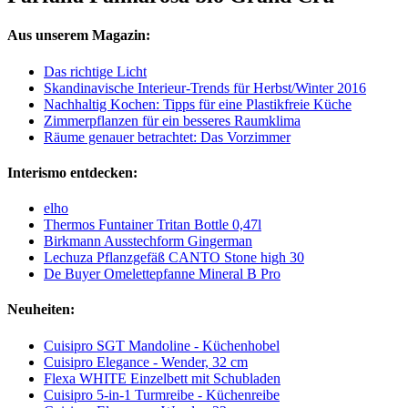
Aus unserem Magazin:
Das richtige Licht
Skandinavische Interieur-Trends für Herbst/Winter 2016
Nachhaltig Kochen: Tipps für eine Plastikfreie Küche
Zimmerpflanzen für ein besseres Raumklima
Räume genauer betrachtet: Das Vorzimmer
Interismo entdecken:
elho
Thermos Funtainer Tritan Bottle 0,47l
Birkmann Ausstechform Gingerman
Lechuza Pflanzgefäß CANTO Stone high 30
De Buyer Omelettepfanne Mineral B Pro
Neuheiten:
Cuisipro SGT Mandoline - Küchenhobel
Cuisipro Elegance - Wender, 32 cm
Flexa WHITE Einzelbett mit Schubladen
Cuisipro 5-in-1 Turmreibe - Küchenreibe