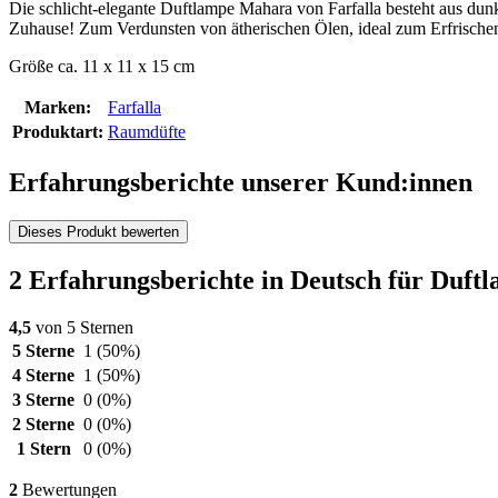
Die schlicht-elegante Duftlampe Mahara von Farfalla besteht aus dun
Zuhause! Zum Verdunsten von ätherischen Ölen, ideal zum Erfrische
Größe ca. 11 x 11 x 15 cm
Marken:
Farfalla
Produktart:
Raumdüfte
Erfahrungsberichte unserer Kund:innen
Dieses Produkt bewerten
2 Erfahrungsberichte in Deutsch für Duft
4,5
von 5 Sternen
5 Sterne
1
(50%)
4 Sterne
1
(50%)
3 Sterne
0
(0%)
2 Sterne
0
(0%)
1 Stern
0
(0%)
2
Bewertungen