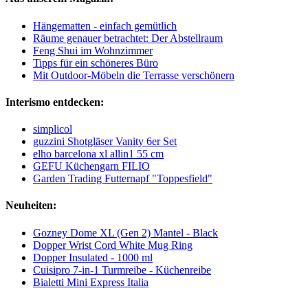
Hängematten - einfach gemütlich
Räume genauer betrachtet: Der Abstellraum
Feng Shui im Wohnzimmer
Tipps für ein schöneres Büro
Mit Outdoor-Möbeln die Terrasse verschönern
Interismo entdecken:
simplicol
guzzini Shotgläser Vanity 6er Set
elho barcelona xl allin1 55 cm
GEFU Küchengarn FILIO
Garden Trading Futternapf "Toppesfield"
Neuheiten:
Gozney Dome XL (Gen 2) Mantel - Black
Dopper Wrist Cord White Mug Ring
Dopper Insulated - 1000 ml
Cuisipro 7-in-1 Turmreibe - Küchenreibe
Bialetti Mini Express Italia