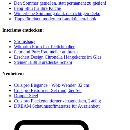
Den Sommer genießen, statt permanent zu gießen!
Feng Shui für Ihre Küche
Winterliche Stimmung dank der richtigen Deko
Tipps für einen modernen Landküchen-Look
Interismo entdecken:
Strömshaga
Wikholm Form Ina Teelichthalter
fleur ami Pure Raumteiler anthrazit
Esschert Design Citronella Hängekerze im Glas
Steiner 1888 Kurzdecke Schani
Neuheiten:
Cuisipro Elegance - Wok-Wender, 32 cm
Cuisipro Eisformen-Set rund, 6er Set
Dopper Steel
Cuisipro Fleckenentferner - magnetisch, 2-teilig
DREAM Schaumstoffmatratze für Ausziehbett