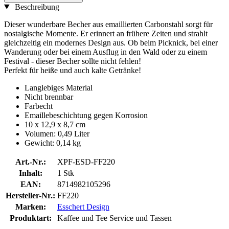
Beschreibung
Dieser wunderbare Becher aus emaillierten Carbonstahl sorgt für
nostalgische Momente. Er erinnert an frühere Zeiten und strahlt
gleichzeitig ein modernes Design aus. Ob beim Picknick, bei einer
Wanderung oder bei einem Ausflug in den Wald oder zu einem
Festival - dieser Becher sollte nicht fehlen!
Perfekt für heiße und auch kalte Getränke!
Langlebiges Material
Nicht brennbar
Farbecht
Emaillebeschichtung gegen Korrosion
10 x 12,9 x 8,7 cm
Volumen: 0,49 Liter
Gewicht: 0,14 kg
Art.-Nr.:
XPF-ESD-FF220
Inhalt:
1 Stk
EAN:
8714982105296
Hersteller-Nr.:
FF220
Marken:
Esschert Design
Produktart:
Kaffee und Tee Service und Tassen