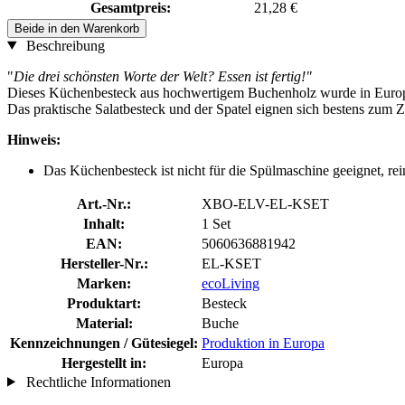
Gesamtpreis:
21,28 €
Beide in den Warenkorb
Beschreibung
"
Die drei schönsten Worte der Welt? Essen ist fertig!"
Dieses Küchenbesteck aus hochwertigem Buchenholz wurde in Europa h
Das praktische Salatbesteck und der Spatel eignen sich bestens zum 
Hinweis:
Das Küchenbesteck ist nicht für die Spülmaschine geeignet, re
Art.-Nr.:
XBO-ELV-EL-KSET
Inhalt:
1 Set
EAN:
5060636881942
Hersteller-Nr.:
EL-KSET
Marken:
ecoLiving
Produktart:
Besteck
Material:
Buche
Kennzeichnungen / Gütesiegel:
Produktion in Europa
Hergestellt in:
Europa
Rechtliche Informationen