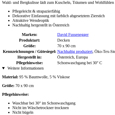
Wald- und Bergkulisse lädt zum Kuscheln, Träumen und Wohlfühlen ei
Pflegeleicht & strapazierfähig
Dekorative Einfassung mit farblich abgesetztem Zierstich
Attraktive Wendeoptik
Nachhaltig hergestellt in Österreich
Marken:
David Fussenegger
Produktart:
Decken
Größe:
70 x 90 cm
Kennzeichnungen / Gütesiegel:
Nachhaltig produziert
, Öko-Tex-Si
Hergestellt in:
Österreich, Europa
Pflegehinweise:
Schonwaschgang bei 30° C
Weitere Informationen
Material:
95 % Baumwolle, 5 % Viskose
Größe:
70 x 90 cm
Pflegehinweise:
Waschbar bei 30° im Schonwaschgang
Nicht im Wäschetrockner trocknen
Nicht bügeln