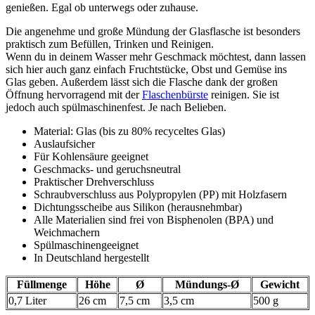
genießen. Egal ob unterwegs oder zuhause.
Die angenehme und große Mündung der Glasflasche ist besonders
praktisch zum Befüllen, Trinken und Reinigen.
Wenn du in deinem Wasser mehr Geschmack möchtest, dann lassen
sich hier auch ganz einfach Fruchtstücke, Obst und Gemüse ins
Glas geben. Außerdem lässt sich die Flasche dank der großen
Öffnung hervorragend mit der
Flaschenbürste
reinigen. Sie ist
jedoch auch spülmaschinenfest. Je nach Belieben.
Material: Glas (bis zu 80% recyceltes Glas)
Auslaufsicher
Für Kohlensäure geeignet
Geschmacks- und geruchsneutral
Praktischer Drehverschluss
Schraubverschluss aus Polypropylen (PP) mit Holzfasern
Dichtungsscheibe aus Silikon (herausnehmbar)
Alle Materialien sind frei von Bisphenolen (BPA) und
Weichmachern
Spülmaschinengeeignet
In Deutschland hergestellt
Füllmenge
Höhe
Ø
Mündungs-Ø
Gewicht
0,7 Liter
26 cm
7,5 cm
3,5 cm
500 g