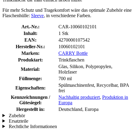
Für mehr Schutz und Tragekomfort wäre das optimale Zubehör eine
Flaschenhülle:
Sleeve
, in verschiedene Farben.
Art.-Nr.:
CAR-10060102101
Inhalt:
1 Stk
EAN:
4270000107542
Hersteller-Nr.:
10060102101
Marken:
CARRY Bottle
Produktart:
Trinkflaschen
Glas, Silikon, Polypropylen,
Material:
Holzfaser
Füllmenge:
700 ml
Spülmaschinenfest, Recycelbar, BPA
Eigenschaften:
frei
Kennzeichnungen /
Nachhaltig produziert
,
Produktion in
Gütesiegel:
Europa
Hergestellt in:
Deutschland, Europa
Zubehör
Ersatzteile
Rechtliche Informationen