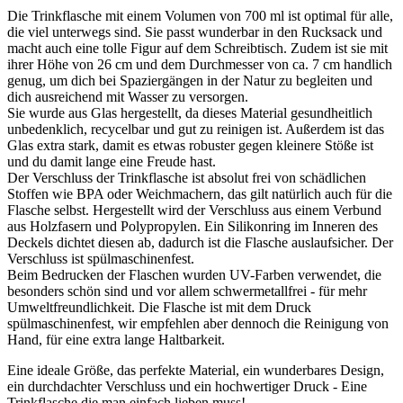
Die Trinkflasche mit einem Volumen von 700 ml ist optimal für alle,
die viel unterwegs sind. Sie passt wunderbar in den Rucksack und
macht auch eine tolle Figur auf dem Schreibtisch. Zudem ist sie mit
ihrer Höhe von 26 cm und dem Durchmesser von ca. 7 cm handlich
genug, um dich bei Spaziergängen in der Natur zu begleiten und
dich ausreichend mit Wasser zu versorgen.
Sie wurde aus Glas hergestellt, da dieses Material gesundheitlich
unbedenklich, recycelbar und gut zu reinigen ist. Außerdem ist das
Glas extra stark, damit es etwas robuster gegen kleinere Stöße ist
und du damit lange eine Freude hast.
Der Verschluss der Trinkflasche ist absolut frei von schädlichen
Stoffen wie BPA oder Weichmachern, das gilt natürlich auch für die
Flasche selbst. Hergestellt wird der Verschluss aus einem Verbund
aus Holzfasern und Polypropylen. Ein Silikonring im Inneren des
Deckels dichtet diesen ab, dadurch ist die Flasche auslaufsicher. Der
Verschluss ist spülmaschinenfest.
Beim Bedrucken der Flaschen wurden UV-Farben verwendet, die
besonders schön sind und vor allem schwermetallfrei - für mehr
Umweltfreundlichkeit. Die Flasche ist mit dem Druck
spülmaschinenfest, wir empfehlen aber dennoch die Reinigung von
Hand, für eine extra lange Haltbarkeit.
Eine ideale Größe, das perfekte Material, ein wunderbares Design,
ein durchdachter Verschluss und ein hochwertiger Druck - Eine
Trinkflasche die man einfach lieben muss!