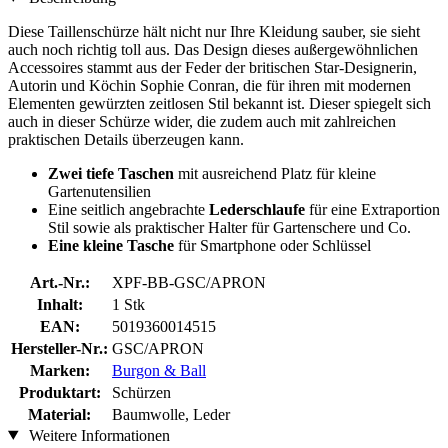
Diese Taillenschürze hält nicht nur Ihre Kleidung sauber, sie sieht
auch noch richtig toll aus. Das Design dieses außergewöhnlichen
Accessoires stammt aus der Feder der britischen Star-Designerin,
Autorin und Köchin Sophie Conran, die für ihren mit modernen
Elementen gewürzten zeitlosen Stil bekannt ist. Dieser spiegelt sich
auch in dieser Schürze wider, die zudem auch mit zahlreichen
praktischen Details überzeugen kann.
Zwei tiefe Taschen
mit ausreichend Platz für kleine
Gartenutensilien
Eine seitlich angebrachte
Lederschlaufe
für
eine Extraportion
Stil sowie als praktischer Halter für Gartenschere und Co.
Eine kleine Tasche
für Smartphone oder Schlüssel
Art.-Nr.:
XPF-BB-GSC/APRON
Inhalt:
1 Stk
EAN:
5019360014515
Hersteller-Nr.:
GSC/APRON
Marken:
Burgon & Ball
Produktart:
Schürzen
Material:
Baumwolle, Leder
Weitere Informationen