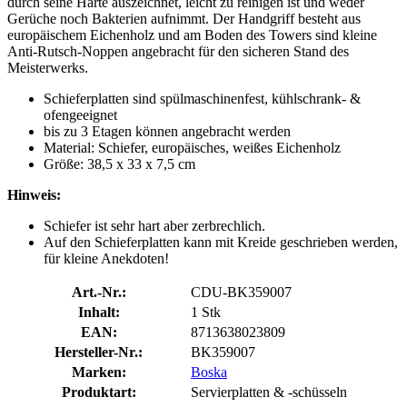
durch seine Härte auszeichnet, leicht zu reinigen ist und weder
Gerüche noch Bakterien aufnimmt. Der Handgriff besteht aus
europäischem Eichenholz und am Boden des Towers sind kleine
Anti-Rutsch-Noppen angebracht für den sicheren Stand des
Meisterwerks.
Schieferplatten sind spülmaschinenfest, kühlschrank- &
ofengeeignet
bis zu 3 Etagen können angebracht werden
Material: Schiefer, europäisches, weißes Eichenholz
Größe: 38,5 x 33 x 7,5 cm
Hinweis:
Schiefer ist sehr hart aber zerbrechlich.
Auf den Schieferplatten kann mit Kreide geschrieben werden,
für kleine Anekdoten!
Art.-Nr.:
CDU-BK359007
Inhalt:
1 Stk
EAN:
8713638023809
Hersteller-Nr.:
BK359007
Marken:
Boska
Produktart:
Servierplatten & -schüsseln