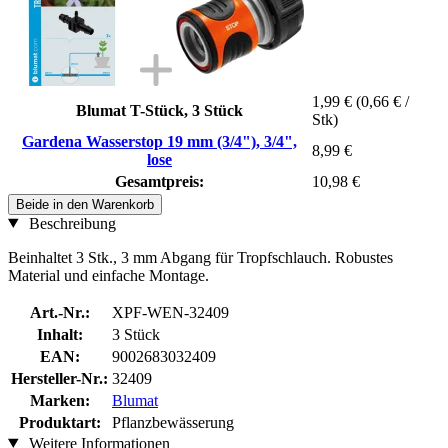
1,99 €
(0,66 € /
Blumat T-Stück, 3 Stück
Stk)
Gardena Wasserstop 19 mm (3/4"), 3/4",
8,99 €
lose
Gesamtpreis:
10,98 €
Beide in den Warenkorb
Beschreibung
Beinhaltet 3 Stk., 3 mm Abgang für Tropfschlauch. Robustes
Material und einfache Montage.
Art.-Nr.:
XPF-WEN-32409
Inhalt:
3 Stück
EAN:
9002683032409
Hersteller-Nr.:
32409
Marken:
Blumat
Produktart:
Pflanzbewässerung
Weitere Informationen