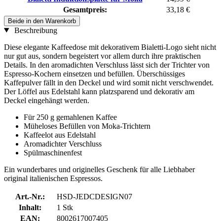
Gesamtpreis:
33,18 €
Beide in den Warenkorb
Beschreibung
Diese elegante Kaffeedose mit dekorativem Bialetti-Logo sieht nicht
nur gut aus, sondern begeistert vor allem durch ihre praktischen
Details. In den aromadichten Verschluss lässt sich der Trichter von
Espresso-Kochern einsetzen und befüllen. Überschüssiges
Kaffepulver fällt in den Deckel und wird somit nicht verschwendet.
Der Löffel aus Edelstahl kann platzsparend und dekorativ am
Deckel eingehängt werden.
Für 250 g gemahlenen Kaffee
Müheloses Befüllen von Moka-Trichtern
Kaffeelot aus Edelstahl
Aromadichter Verschluss
Spülmaschinenfest
Ein wunderbares und originelles Geschenk für alle Liebhaber
original italienischen Espressos.
Art.-Nr.:
HSD-JEDCDESIGN07
Inhalt:
1 Stk
EAN:
8002617007405