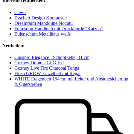
Interismo entdecken:
Cawö
Esschert Design Komposter
Dreamfarm Mandoline Nocutu
Framsohn Handtuch mit Druckborde "Katzen"
Eulenschnitt Metallhaus weiß
Neuheiten:
Cuisipro Elegance - Schöpfkelle, 31 cm
Gozney Dome 2 LPG EU
Gozney Live Fire Charcoal Tongs
Flexa GROW Einzelbett mit Regal
WHITE Etagenbett 154 cm mit Leiter und Absturzsicherung
& Querstreben